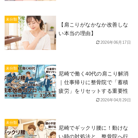
未分類
【肩こりがなかなか改善しな
い本当の理由】
2026年06月17日
未分類
尼崎で働く40代の肩こり解消
｜仕事帰りに整骨院で「蓄積
疲労」をリセットする重要性
2026年04月29日
未分類
尼崎でギックリ腰に！動けな
い時の対処法と、整骨院へ行